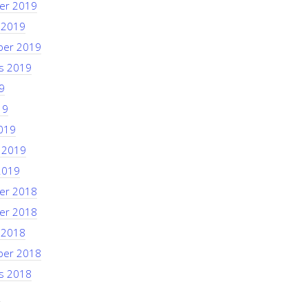
er 2019
 2019
ber 2019
s 2019
9
19
019
i 2019
2019
er 2018
er 2018
 2018
ber 2018
s 2018
8