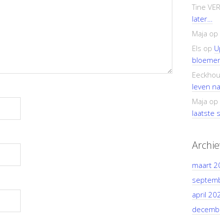
Tine VE
later…
Maja
op
Els
op
U
bloemen
Eeckhou
leven n
Maja
op
laatste s
Archi
maart 2
septem
april 20
decemb