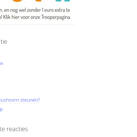
tie
ix
ushoorn steunen?
p
e reacties