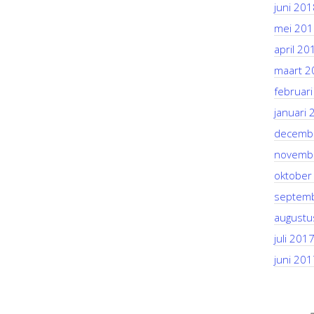
juni 201
mei 201
april 20
maart 2
februar
januari 
decemb
novemb
oktober
septem
augustu
juli 201
juni 201