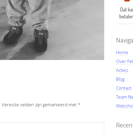
Naviga
Home
Over Fel
Acties
Blog
Contact
Team Ne
.
Vereiste velden zijn gemarkeerd met
*
Websho
Recent