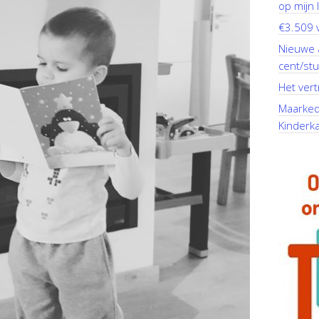
op mijn li
€3.509 v
Nieuwe 
cent/stu
Het vert
Maarkeda
Kinderk