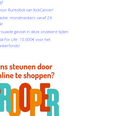
jf
oor RuntoKick van KickCancer!
actie: mondmaskers vanaf 24
k!
rouwde gevoel in deze onzekere tijden
l For Life: 10.000€ voor het
ankerfonds!