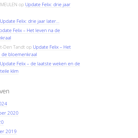
RMEULEN
op
Update Felix: drie jaar
Update Felix: drie jaar later…
pdate Felix – Het leven na de
kraal
t-Den Tandt
op
Update Felix – Het
a de bloemenkraal
Update Felix – de laatste weken en de
teile klim
even
024
ber 2020
20
er 2019