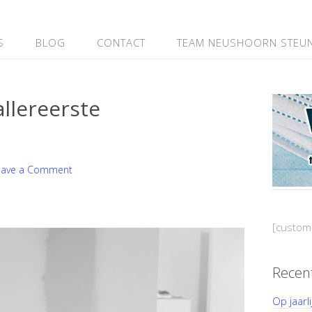
S
BLOG
CONTACT
TEAM NEUSHOORN STEU
allereerste
eave a Comment
[custom
Recen
Op jaarl