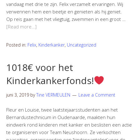
vandaag met drie te zijn. Felix verzamelt ervaringen. Wij
verwennen hem een beetje en genieten als hij geniet.
Op reis gaan met het vliegtuig, zwemmen in een groot …
[Read more…]
Posted in:
Felix
,
Kinderkanker
,
Uncategorized
1018€ voor het
Kinderkankerfonds!
juni 3, 2019
by
Tine VERMEULEN
Leave a Comment
Fleur en Louise, twee laatstejaarsstudenten aan het
Bernardustechnicum in Oudenaarde, maakten hun
eindwerk rond kinderen met kanker en beslisten een actie
te organiseren voor Team Neushoorn. Ze verkochten
paaseitjes, organiseerden een ‘kinderwanteling’ voor de