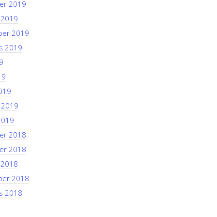
er 2019
 2019
ber 2019
s 2019
9
19
019
i 2019
2019
er 2018
er 2018
 2018
ber 2018
s 2018
8