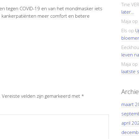
Tine VE
men tegen COVID-19 en van het mondmasker iets
later…
e kankerpatiënten meer comfort en betere
Maja
op
Els
op
U
bloemen
Eeckhou
leven n
Maja
op
laatste s
Archi
.
Vereiste velden zijn gemarkeerd met
*
maart 2
septem
april 20
decemb