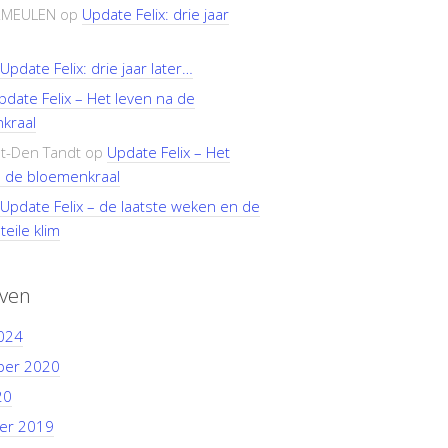
RMEULEN
op
Update Felix: drie jaar
Update Felix: drie jaar later…
pdate Felix – Het leven na de
kraal
t-Den Tandt
op
Update Felix – Het
a de bloemenkraal
Update Felix – de laatste weken en de
teile klim
even
024
ber 2020
20
er 2019