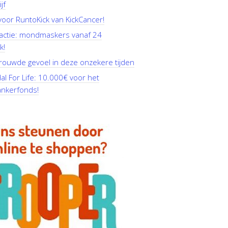
jf
oor RuntoKick van KickCancer!
actie: mondmaskers vanaf 24
k!
rouwde gevoel in deze onzekere tijden
l For Life: 10.000€ voor het
ankerfonds!