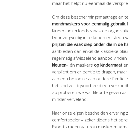
maar het helpt nu eenmaal de versprei
Om deze beschermingsmaatregelen te
mondmaskers voor eenmalig gebruik
.
Kinderkankerfonds vzw – de organisati
Door zorgvuldig in te kopen en steun 
prijzen die vaak diep onder die in de h
aanbieden dan enkel de klassieke bla
regelmatig afwisselend aanbod vinde
kleuren
-, én maskers
op kindermaat
en
verplicht om er eentje te dragen, maar 
aan een bezoekje aan oudere familie
het kind zelf bijvoorbeeld een verkoud
Zo proberen we wat kleur te geven aan
minder vervelend.
Naar onze eigen bescheiden ervaring 
comfortabeler – zeker tijdens het spr
Experts raden aan zo’n masker maximaal