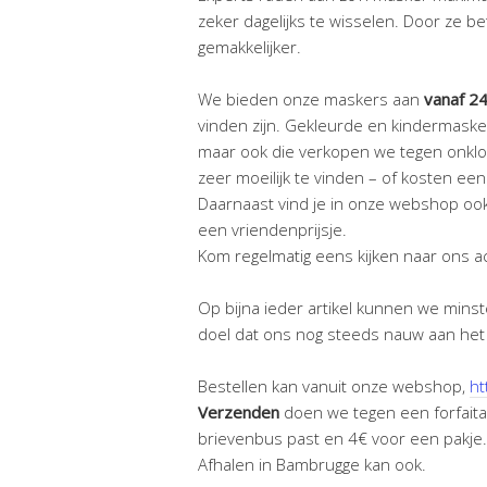
zeker dagelijks te wisselen. Door ze be
gemakkelijker.
We bieden onze maskers aan
vanaf 24
vinden zijn. Gekleurde en kindermaskers
maar ook die verkopen we tegen onklop
zeer moeilijk te vinden – of kosten e
Daarnaast vind je in onze webshop ook
een vriendenprijsje.
Kom regelmatig eens kijken naar ons a
Op bijna ieder artikel kunnen we min
doel dat ons nog steeds nauw aan het h
Bestellen kan vanuit onze webshop,
ht
Verzenden
doen we tegen een forfaitai
brievenbus past en 4€ voor een pakje. 
Afhalen in Bambrugge kan ook.