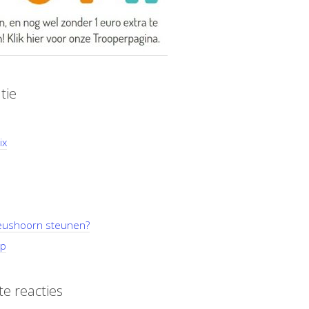
tie
ix
ushoorn steunen?
p
e reacties