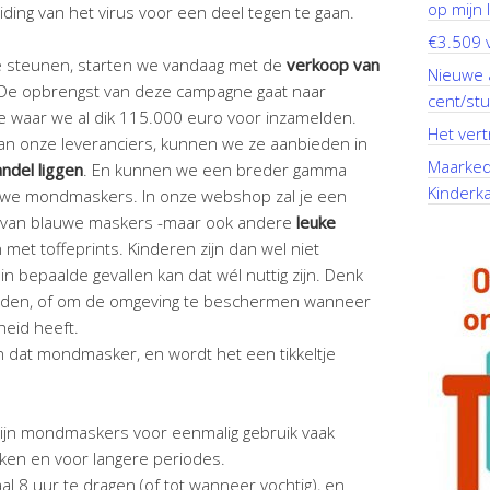
op mijn li
ding van het virus voor een deel tegen te gaan.
€3.509 v
 steunen, starten we vandaag met de
verkoop van
Nieuwe 
 De opbrengst van deze campagne gaat naar
cent/stu
e waar we al dik 115.000 euro voor inzamelden.
Het vert
van onze leveranciers, kunnen we ze aanbieden in
Maarkeda
andel liggen
. En kunnen we een breder gamma
Kinderk
uwe mondmaskers. In onze webshop zal je een
n van blauwe maskers -maar ook andere
leuke
 met toffeprints. Kinderen zijn dan wel niet
in bepaalde gevallen kan dat wél nuttig zijn. Denk
leden, of om de omgeving te beschermen wanneer
heid heeft.
 dat mondmasker, en wordt het een tikkeltje
zijn mondmaskers voor eenmalig gebruik vaak
eken en voor langere periodes.
 8 uur te dragen (of tot wanneer vochtig), en