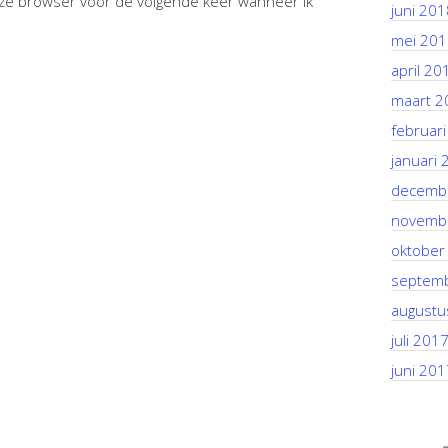
deze browser voor de volgende keer wanneer ik
juni 201
mei 201
april 20
maart 2
februar
januari 
decemb
novemb
oktober
septem
augustu
juli 201
juni 201