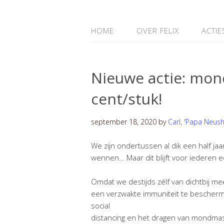
HOME
OVER FELIX
ACTIE
Nieuwe actie: mon
cent/stuk!
september 18, 2020
by
Carl, 'Papa Neus
We zijn ondertussen al dik een half ja
wennen… Maar dit blijft voor iederen e
Omdat we destijds zélf van dichtbij 
een verzwakte immuniteit te bescherme
social
distancing en het dragen van mondmaske