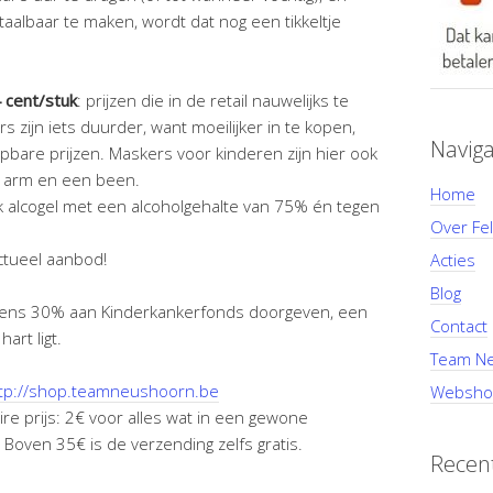
taalbaar te maken, wordt dat nog een tikkeltje
 cent/stuk
: prijzen die in de retail nauwelijks te
 zijn iets duurder, want moeilijker in te kopen,
Naviga
bare prijzen. Maskers voor kinderen zijn hier ook
en arm en een been.
Home
 alcogel met een alcoholgehalte van 75% én tegen
Over Fel
ctueel aanbod!
Acties
Blog
stens 30% aan Kinderkankerfonds doorgeven, een
Contact
art ligt.
Team Ne
tp://shop.teamneushoorn.be
Websho
re prijs: 2€ voor alles wat in een gewone
Boven 35€ is de verzending zelfs gratis.
Recent