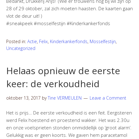
Bedankt, Drukkerij Arijs! (Wie er trouwens nog bij wil zijn op
28 of 29 oktober, zal zich moeten haasten. De kaarten gaan
vlot de deur uit! )
#sneakpeek #mosselfestijn #Kinderkankerfonds
Posted in:
Actie
,
Felix
,
Kinderkankerfonds
,
Mosselfestijn
,
Uncategorized
Helaas opnieuw de eerste
keer: de verkoudheid
oktober 13, 2017
by
Tine VERMEULEN
Leave a Comment
Het is prijs… De eerste verkoudheid is een feit. Eergisteren
werd Felix hoestend en proestend wakker. Het was 2.30u
en onze voelsprieten stonden onmiddellijk op ‘groot alarm’.
Gelukkig was er geen koorts. We gaven hem paracetamol