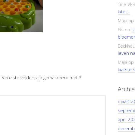
Tine VE
later…
Maja
op
Els
op
U
bloemen
Eeckhou
leven n
Maja
op
laatste s
.
Vereiste velden zijn gemarkeerd met
*
Archi
maart 2
septem
april 20
decemb