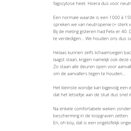
fagocytose heet. Hoera dus voor neutr
Een normale waarde is een 1000 à 150
spreken we van neutropenie
(=
sterk 
Bij de meting gisteren had Felix er 40. 
te verdedigen… We houden ons dus schu
Helaas kunnen zelfs lichaamseigen bac
laagst staan, krijgen namelijk ook deze v
Zo staan alle deuren open voor aanvall
om de aanvallers tegen te houden…
Het kleinste wondje kan bijgevolg een e
dat het letseltje aan de stuit dus sne
Na enkele comfortabele weken zonder n
bescherming in de loopgraven zetten.
En, oh boy, dat is een ongelofelijk on