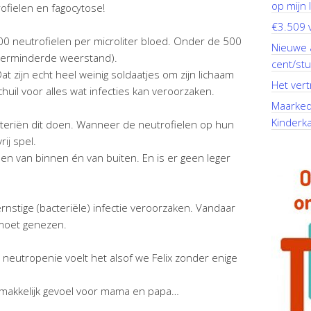
op mijn li
ofielen en fagocytose!
€3.509 v
0 neutrofielen per microliter bloed. Onder de 500
Nieuwe 
verminderde weerstand).
cent/stu
Dat zijn echt heel weinig soldaatjes om zijn lichaam
Het vert
il voor alles wat infecties kan veroorzaken.
Maarkeda
Kinderk
teriën dit doen. Wanneer de neutrofielen op hun
rij spel.
en van binnen én van buiten. En is er geen leger
rnstige (bacteriële) infectie veroorzaken. Vandaar
l moet genezen.
eutropenie voelt het alsof we Felix zonder enige
gemakkelijk gevoel voor mama en papa…