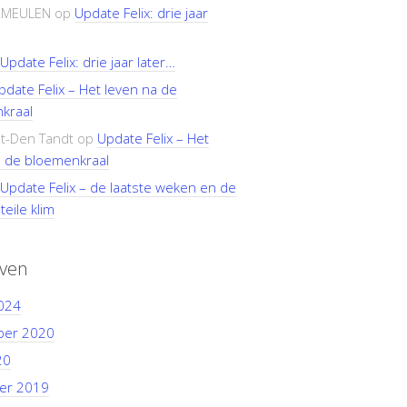
RMEULEN
op
Update Felix: drie jaar
Update Felix: drie jaar later…
pdate Felix – Het leven na de
kraal
t-Den Tandt
op
Update Felix – Het
a de bloemenkraal
Update Felix – de laatste weken en de
teile klim
even
024
ber 2020
20
er 2019