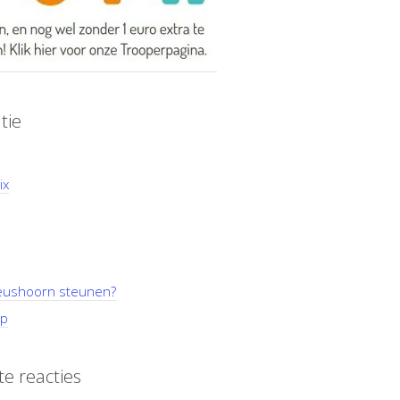
tie
ix
ushoorn steunen?
p
e reacties