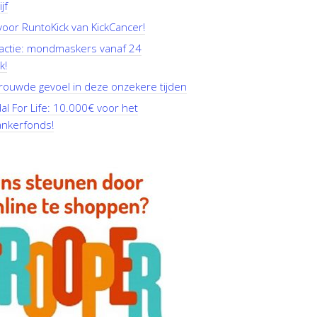
jf
oor RuntoKick van KickCancer!
actie: mondmaskers vanaf 24
k!
rouwde gevoel in deze onzekere tijden
l For Life: 10.000€ voor het
ankerfonds!