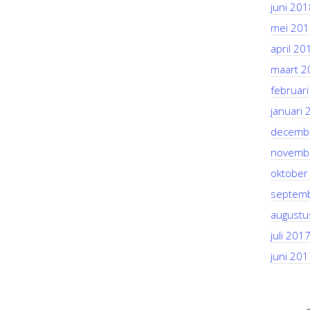
juni 201
mei 201
april 20
maart 2
februar
januari 
decemb
novemb
oktober
septem
augustu
juli 201
juni 201