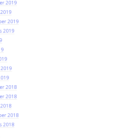
er 2019
 2019
ber 2019
s 2019
9
19
019
i 2019
2019
er 2018
er 2018
 2018
ber 2018
s 2018
8