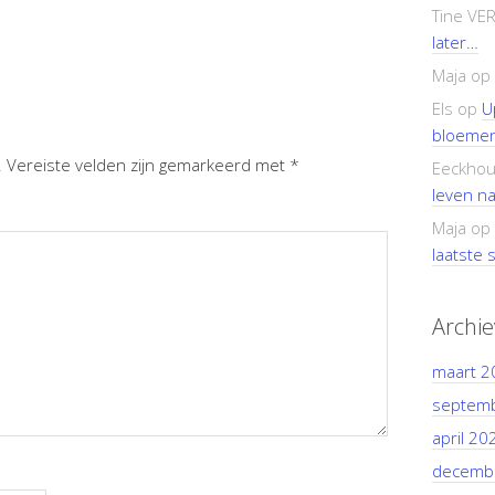
Tine VE
later…
Maja
op
Els
op
U
bloemen
.
Vereiste velden zijn gemarkeerd met
*
Eeckhou
leven n
Maja
op
laatste s
Archi
maart 2
septem
april 20
decemb