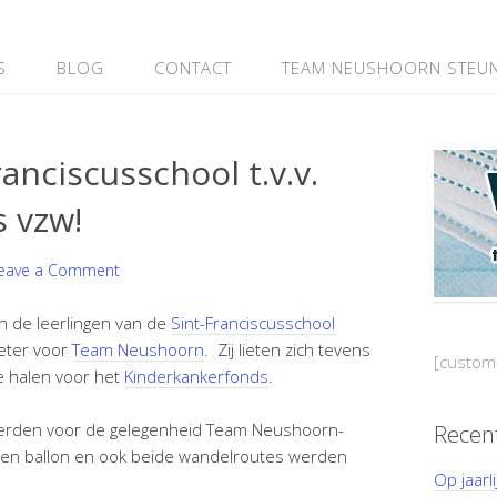
S
BLOG
CONTACT
TEAM NEUSHOORN STEU
anciscusschool t.v.v.
 vzw!
eave a Comment
n de leerlingen van de
Sint-Franciscusschool
eter voor
Team Neushoorn
. Zij lieten zich tevens
[custom
e halen voor het
Kinderkankerfonds
.
werden voor de gelegenheid Team Neushoorn-
Recen
 een ballon en ook beide wandelroutes werden
Op jaarl