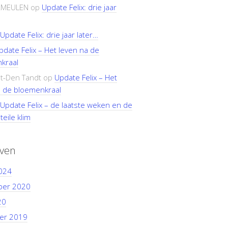
RMEULEN
op
Update Felix: drie jaar
Update Felix: drie jaar later…
pdate Felix – Het leven na de
kraal
t-Den Tandt
op
Update Felix – Het
a de bloemenkraal
Update Felix – de laatste weken en de
teile klim
even
024
ber 2020
20
er 2019