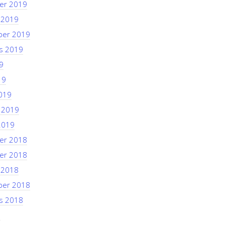
er 2019
 2019
ber 2019
s 2019
9
19
019
i 2019
2019
er 2018
er 2018
 2018
ber 2018
s 2018
8