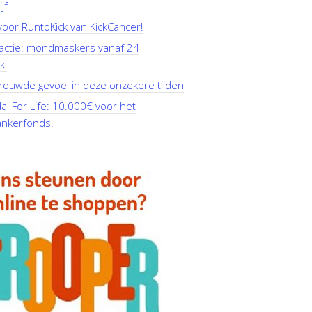
jf
oor RuntoKick van KickCancer!
actie: mondmaskers vanaf 24
k!
rouwde gevoel in deze onzekere tijden
l For Life: 10.000€ voor het
ankerfonds!