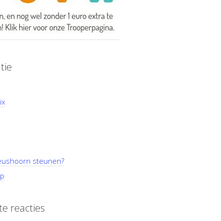
tie
ix
ushoorn steunen?
p
e reacties