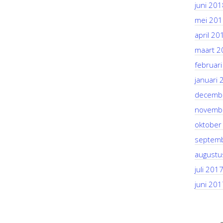
juni 201
mei 201
april 20
maart 2
februar
januari 
decemb
novemb
oktober
septem
augustu
juli 201
juni 201