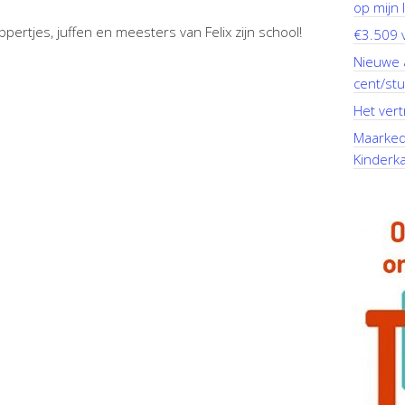
op mijn li
pertjes, juffen en meesters van Felix zijn school!
€3.509 v
Nieuwe 
cent/stu
Het vert
Maarkeda
Kinderk